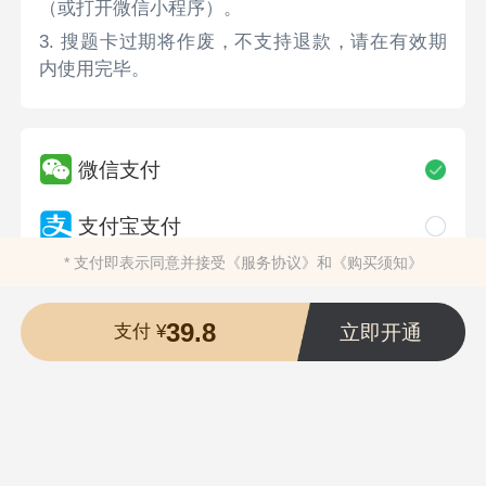
（或打开微信小程序）。
3. 搜题卡过期将作废，不支持退款，请在有效期
内使用完毕。
微信支付
支付宝支付
* 支付即表示同意并接受
《服务协议》
和
《购买须知》
39.8
立即开通
支付 ¥
长沙希赛正则教育科技有限公司
版权所有 ©2025
湘ICP备20014704号-1
营业执照
违法和不良信息举报电话：400-118-7898
举报/反馈/投诉邮箱：deng＃ujigu.com（请将＃替换成@）