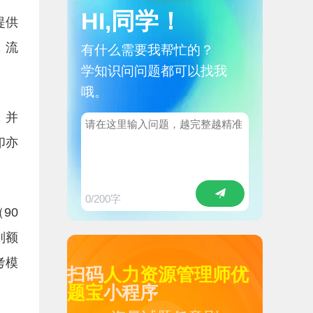
HI,同学！
提供
，流
有什么需要我帮忙的？
学知识问问题都可以找我
哦。
，并
印亦
0
/200字
90
则额
考模
扫码
人力资源管理师优
题宝
小程序